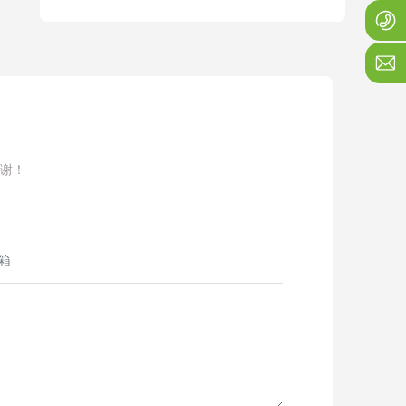
1
j
谢！