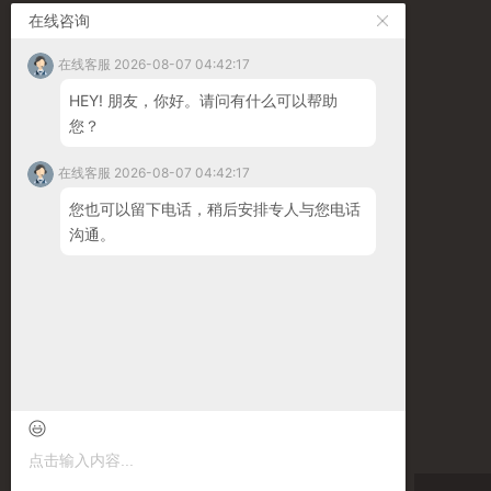
在线咨询
国内市场
手机：
15869516020
在线客服 2026-08-07 04:42:17
HEY! 朋友，你好。请问有什么可以帮助
售后服务热线
您？
手机：
15168539227
在线客服 2026-08-07 04:42:17
海外市场
您也可以留下电话，稍后安排专人与您电话
手机：
13780069253
沟通。
邮箱：
john@comfortworld.com.cn
手机浏览
微信公众号