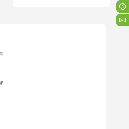
1
j
谢！