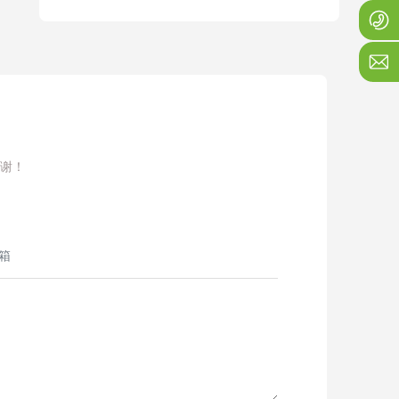
1
j
谢！